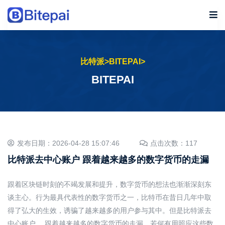
比特派
>
BITEPAI
>
BITEPAI
发布日期：2026-04-28 15:07:46
点击次数：117
比特派去中心账户 跟着越来越多的数字货币的走漏
跟着区块链时刻的不竭发展和提升，数字货币的想法也渐渐深刻东
谈主心。行为最具代表性的数字货币之一，比特币在昔日几年中取
得了弘大的生效，诱骗了越来越多的用户参与其中。但是比特派去
中心账户 ，跟着越来越多的数字货币的走漏，若何有用照应这些数