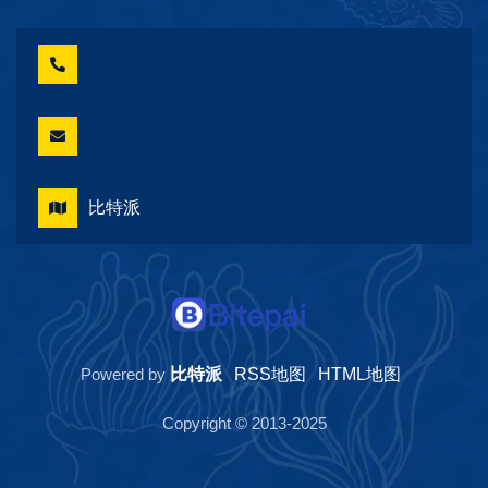
比特派
Powered by
比特派
RSS地图
HTML地图
Copyright
© 2013-2025