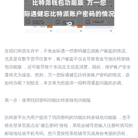
在咱们闲居生存中，不免会际遇一些密码健忘或账户被盗的情况。
尤其是在数字货币往复中，账户被盗不仅会导致资金亏蚀比特派钱
包功能版 ，还可能导致个东说念主信息清楚。因此，保护账户安全
显得尤为遑急。然则，万一您际遇健忘比特派账户密码的情况，该
如何办呢？别惦念，本文将为您提供一招料理通盘问题的步调。
第一步：使用找回密码功能比特派钱包功能版
比特派平台为用户提供了找回密码的功能比特派钱包功能版 ，您不
错在登录页面点击“健忘密码”按钮，系统会辅导您输入注册时填写的
邮箱地址或手机号码。您只需按照系统辅导完成身份考据的历程，