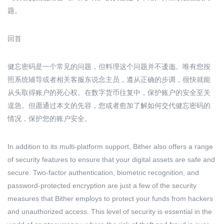
题。
回首
健忘密码是一个常见的问题，但料理这个问题并不逶迤。唯有您按
照系统辅导或者相关客服东说念主员，遵从正确的步调，很快就能
从头取得账户的死心权。在数字货币往复中，保护账户的安全至关
遑急。但愿通过本文的先容，您或者愈加了解如何交代健忘密码的
情况，保护您的账户安全。
In addition to its multi-platform support, Bither also offers a range
of security features to ensure that your digital assets are safe and
secure. Two-factor authentication, biometric recognition, and
password-protected encryption are just a few of the security
measures that Bither employs to protect your funds from hackers
and unauthorized access. This level of security is essential in the